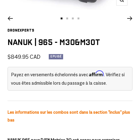
Zoom
Aller
Aller
Aller
Aller
au
au
au
au
DRONEXPERTS
slide
slide
slide
slide
Nanuk | 965 - M30&M30T
1
2
3
4
Prix
$849.95 CAD
EPUISÉ
de
Affirm
Payez en versements échelonnés avec
. Vérifiez si
vente
vous êtes admissible lors du passage à la caisse.
Les informations sur les combos sont dans la section ''inclus'' plus
bas
NANUK 965 pour DJI™ Matrice 30 est conçu pour organiser,