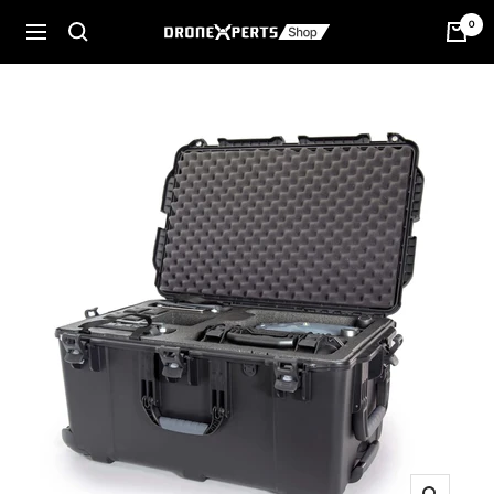
Passer
0
Navigation
DroneXperts
au
contenu